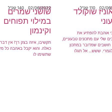
ם
02/06
110 קק"ל
קינוחים
02/06/2022
140 קק"ל
וניז שוקולד
שושני שמרים
וני
במילוי תפוחים
וקינמון
י אוהבת להפתיע את
ם שלי עם מתכונים טבעוניים,
תקשיבו, איזה בצק רך! אין דבר
חושבים שמדובר במתכון
כאלה. והוא יקבל באהבה כל מיל
גמרי. ששש... אל תגלו
שתשימו לו