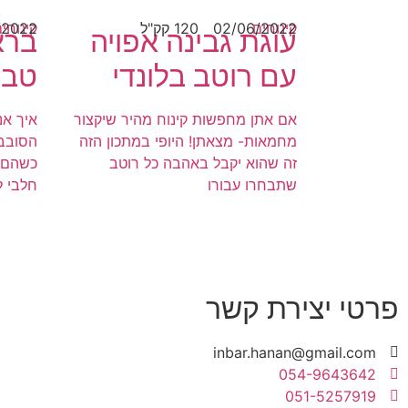
קינוחים
02/06/2022
120 קק"ל
קינוחי
/2022
עוגת גבינה אפויה
ברא
עם רוטב בלונדי
טבע
אם אתן מחפשות קינוח מהיר שיקצור
איך אנ
מחמאות- מצאתן! היופי במתכון הזה
הסובבי
זה שהוא יקבל באהבה כל רוטב
כשהם 
שתבחרו עבורו
חלבי ל
פרטי יצירת קשר
inbar.hanan@gmail.com
054-9643642
051-5257919