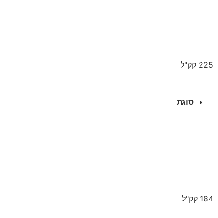
225 קק"ל
סוגת
184 קק"ל