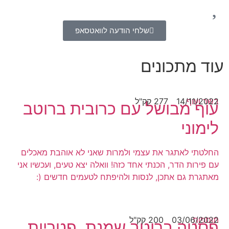
שלחי הודעה לוואטסאפ
עוד מתכונים
בשר ועוף
14/11/2022
277 קק"ל
עוף מבושל עם כרובית ברוטב
לימוני
החלטתי לאתגר את עצמי ולמרות שאני לא אוהבת מאכלים
עם פירות הדר, הכנתי אחד כזה! וואלה יצא טעים, ועכשיו אני
מאתגרת גם אתכן, לנסות ולהיפתח לטעמים חדשים (:
תוספות
03/06/2022
200 קק"ל
פסטה ברוטב שמנת, פטריות