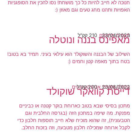
חנוכה לא חייב להיות כל כך מושחת! נסו להכין את הסופגניות
האפויות ותהנו מחג טעים וגם מאוזן (:
23/04/2023
מאפים מתוקים
210 קק"ל
מאפינס בננה ונוטלה
השילוב של הבננה והשוקולד הוא עילאי בעיני. תמיד בא בטוב!
בטח בתוך מאפה קטן וחמים (:
23/08/2022
200 קק"ל
גרנולה וחטיפי אנרגיה
קינוחים
דייסת קוואקר שוקולד
מתכון בסיסי שבא בטוב כארוחת בוקר קטנה או כביניים
מפנקת. מה שיפה במתכון הזה (בגרסה החלבית וגם
הטבעונית), זה שהוא מוכיח שלא חייב תוספות חלבון כדי
לקבל ארוחה שמכילה חלבון מטבעה, וזה בזכות החלב.