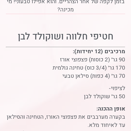
בזמן לקפה של אחר הצהריים. והוא אפילו טבעוני! מי
מכינה?
חטיפי חלווה ושוקולד לבן
מרכיבים (12 יחידות):
90 גר׳ (2 כוסות) פצפוצי אורז
170 גר׳ (3/4 כוס) טחינה גולמית
70 גר׳ (4 כפות) סילאן טבעי
לציפוי-
50 גר׳ שוקולד לבן
אופן ההכנה:
בקערה מערבבים את פצפוצי האורז, הטחינה והסילאן
עד לאיחוד מלא.