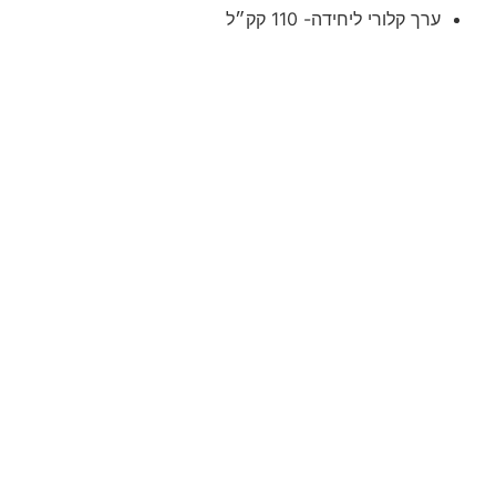
ערך קלורי ליחידה- 110 קק״ל