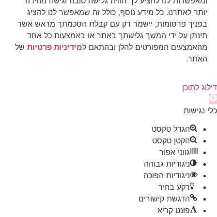
ומאפשרות לנו להציע לך חווית גלישה טובה וגישה מהירה
יותר לאתרנו. כל מידע נוסף, כולל זה שמאפשר לנו להציג
בפניך פרסומות, יישמר רק עם קבלת הסכמתך מראש אשר
תינתן על ידי המשך גלישתך באתר או באמצעות כל אחד
מהאמצעים המפורטים להלן ובהתאם ל
מידיניות פרטיות
של
האתר.
דילוג לתוכן
תח
רגל
כלי נגישות
גישות
הגדל טקסט
הקטן טקסט
גווני אפור
ניגודיות גבוהה
ניגודיות הפוכה
רקע בהיר
הדגשת קישורים
פונט קריא