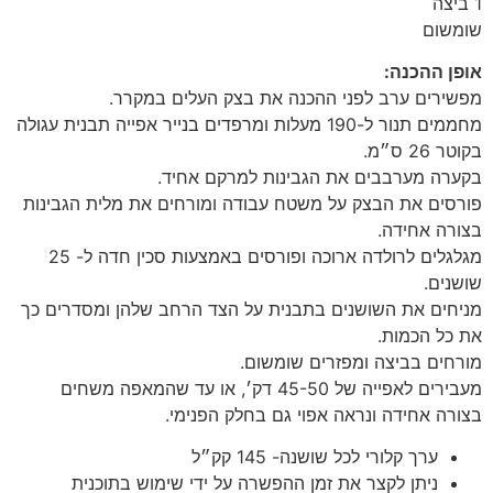
1 ביצה
שומשום
אופן ההכנה:
מפשירים ערב לפני ההכנה את בצק העלים במקרר.
מחממים תנור ל-190 מעלות ומרפדים בנייר אפייה תבנית עגולה
בקוטר 26 ס״מ.
בקערה מערבבים את הגבינות למרקם אחיד.
פורסים את הבצק על משטח עבודה ומורחים את מלית הגבינות
בצורה אחידה.
מגלגלים לרולדה ארוכה ופורסים באמצעות סכין חדה ל- 25
שושנים.
מניחים את השושנים בתבנית על הצד הרחב שלהן ומסדרים כך
את כל הכמות.
מורחים בביצה ומפזרים שומשום.
מעבירים לאפייה של 45-50 דק׳, או עד שהמאפה משחים
בצורה אחידה ונראה אפוי גם בחלק הפנימי.
ערך קלורי לכל שושנה- 145 קק״ל
ניתן לקצר את זמן ההפשרה על ידי שימוש בתוכנית