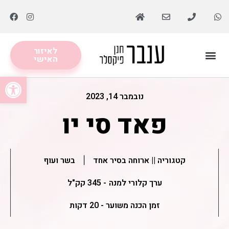
לאיזור
האישי
מסלולים תזונתיים
לקוחות ממליצות
פתח סרגל
נובמבר 14, 2023
פאד סי יו
קטגוריה ||
ארוחה בסיר אחד
בשר ועוף
|
ערך קלורי למנה
- 345 קק"ל
זמן הכנה משוער - 20 דקות