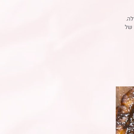
ה.
ן של