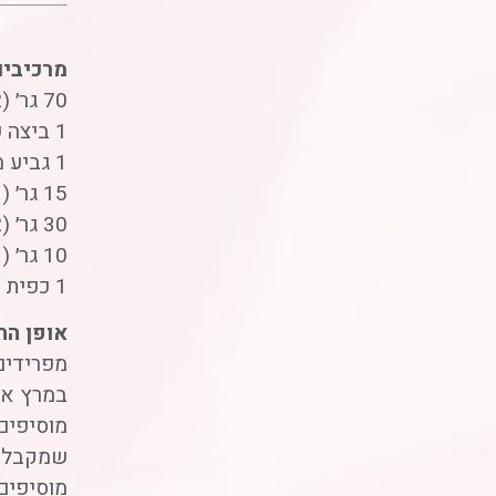
מרכיבים (8 יחי
70 גר׳ (1/2 כוס) קמח לבן
1 ביצה שלמה + 2 חלבוני ביצה
1 גביע מעדן פרו בטעם טבעי (20 גר׳ חלבון)
15 גר׳ (1 כף) סוכר לבן
30 גר׳ (2 כפות) חלב 3%
10 גר׳ (1 שקית) אבקת אפייה
1 כפית תמצית וניל
אופן הה
מפרידים
במרץ את
מוסיפים
שמקבלים
מוסיפים