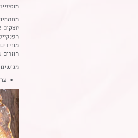
מוסיפים
מחממים 
הפנקייק
מורידים
חוזרים ע
מגישים 
ערך קל