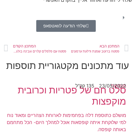
שלחי לי הודעה ואחזור אלייך בהקדם האפשרי
שלחי הודעה לוואטסאפ
המתכון הבא
המתכון הקודם
פסטה ברוטב שמנת ודלעת ערמונים
פסטה עם פלפלים קלויים וגבינה בולגרית
עוד מתכונים מקטגוריית תוספות
תוספות
23/05/2022
135 קק"ל
סלט חם של פטריות וכרובית
מוקפצות
מושלם כתוספת דלה בפחמימות לארוחת הצהריים ומאוד נוח
למי שלוקחת איתה קופסאות אוכל למהלך היום- הכל מתחמם
באותה קופסה.