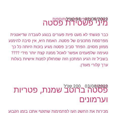
02/06/2022
96 קק"ל
פשטידות ומאפים מלוחים
תוספות
מיני פשטידת פסטה
כבר פגשתי לא מעט פיות פעורים בנוגע לעובדה שדיאטנית
מפרסמת מתכונים של פסטה. האמת היא, אין סיבה להימנע
ממזון מסוים. הפחד סביב פסטה מגיע בזכות היותה כל כך
טעימה שלפעמים אפשר לאכול ממנה קצת יותר מידי ????
בשביל זה הגיע המתכון הזה שמחולק למנות אישיות בעלות
ערך קלורי מעודן.
תוספות
03/06/2022
200 קק"ל
פסטה ברוטב שמנת, פטריות
וערמונים
מכירות את החשק העז לפחמימות שתוקף אתכן בזמן הקבוע