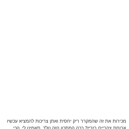
מכירות את זה שהמקרר ריק יחסית ואתן צריכות להמציא עכשיו
ארוחת צהריים בזריז? ככה המתכון הזה נולד. תאמינו לי, הכי