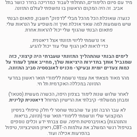
מיד עם סיום הלימודים, התחלתי לעבוד כמדריכה בחדר כושר בתל
אביב. זה היה המקום הראשון בו נחשפתי לעולם התזונה.
כנערה שאוכלת הכל מהכל מבלי "לדפוק" חשבון, פתאום הבנתי
שיש משמעות למה שאני אוכלת ואיך זה משפיע על הנראות שלי.
פתאום הבנתי שהגוף שלי יכול להראות אחרת.
אז נרשמתי לליווי תזונתי אצל דיאטנית.
כדי לראות לאן הגוף שלי עוד יכול להגיע.
לימים הבנתי שהתהליך התזונתי שעברתי היה קיצוני, כזה
שמגביל אותך בתדירות היציאות שלך, מחייב אותך לעמוד על
כמות צעדים יומית ובעיקר- מכניס לאובססיה סביב התזונה.
מהר מאוד מצאתי את עצמי נרשמת ללימודי תואר ראשון במדעי
התזונה במכללה האקדמית תל חי.
לאחר שלוש שנות לימוד בצפון היפה, הכשרה מעשית (סטאז')
ומבחן ממשלתי- קיבלתי את הרישיון המיוחל
דיאטנית קלינית
.
לא עבר הרבה זמן עד שהבנתי שחסר לי חלק טיפולי בניסיון
המקצועי שלי ונרשמתי ללימודי תואר שני (תזונה, בריאות
והתנהגות) באוניברסיטת חיפה. שם צברתי ידע וכלים נוספים
בטיפול רגשי המשלב את עולמות ה-CBT, ריאיון מוטיבציוני, טיפול
בהפרעות אכילה ועוד.