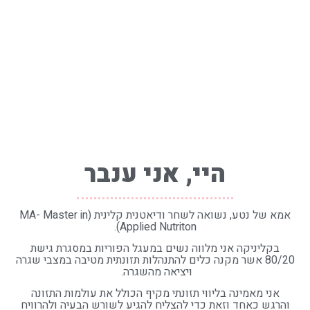
היי, אני ענבר
אמא של נטע, נשואה לשחר ו
דיאטנית קלינית (MA- Master in
Applied Nutriton).
בקליניקה אני מלווה נשים במעגל הפוריות במסגרת גישת
80/20 אשר מקנה כלים להתנהלות תזונתית מטיבה במצבי שגרה
ויציאה מהשגרה.
אני מאמינה בליווי תזונתי מקיף הכולל את עולמות התזונה
והרגש כאחד וזאת כדי להצליח להגיע לשורש הבעיה ולהרוויח