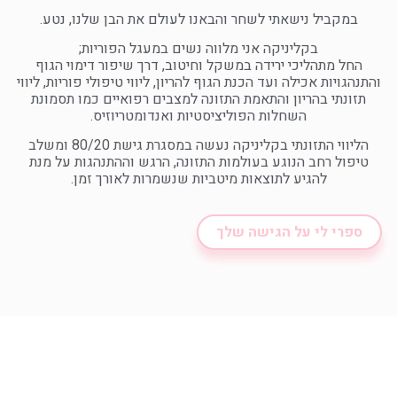
במקביל נישאתי לשחר והבאנו לעולם את הבן שלנו, נטע.
בקליניקה אני מלווה נשים במעגל הפוריות;
החל מתהליכי ירידה במשקל וחיטוב, דרך שיפור דימוי הגוף
והתנהגויות אכילה ועד הכנת הגוף להריון, ליווי טיפולי פוריות, ליווי
תזונתי בהריון והתאמת התזונה למצבים רפואיים כמו תסמונת
השחלות הפוליציסטיות ואנדומטריוזיס.
הליווי התזונתי בקליניקה נעשה במסגרת גישת 80/20 ומשלב
טיפול רחב הנוגע בעולמות התזונה, הרגש וההתנהגות על מנת
להגיע לתוצאות מיטביות שנשמרות לאורך זמן.
ספרי לי על הגישה שלך