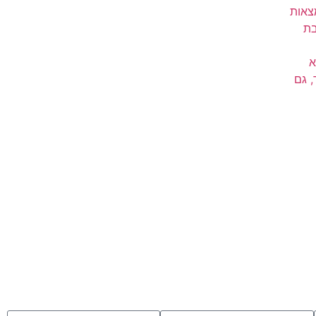
צאות
בת
א
 גם