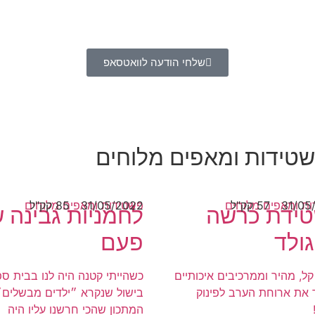
שלחי הודעה לוואטסאפ
שטידות ומאפים מלוחים
31/05
57 קק"ל
ת ומאפים מלוחים
31/05/2022
85 קק"ל
פשטידות ומאפים מלוחים
ידת כרשה
לחמניות גבינה 
גולד
פעם
קל, מהיר וממרכיבים איכותיים
כשהייתי קטנה היה לנו בבית ס
את ארוחת הערב לפינוק
בישול שנקרא ״ילדים מבשלים״
המתכון שהכי חרשנו עליו היה