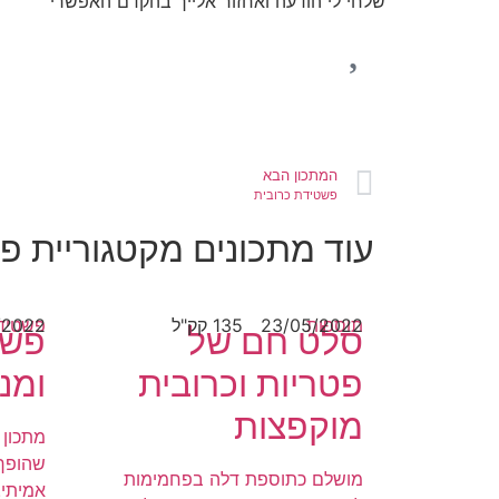
שלחי לי הודעה ואחזור אלייך בהקדם האפשרי
המתכון הבא
פשטידת כרובית
עוד מתכונים מקטגוריית פ
תוספות
23/05/2022
135 קק"ל
/2022
פשטידו
סלט חם של
פשט
פטריות וכרובית
ומנ
מוקפצות
מתכון 
שהופך 
מושלם כתוספת דלה בפחמימות
אמיתי!